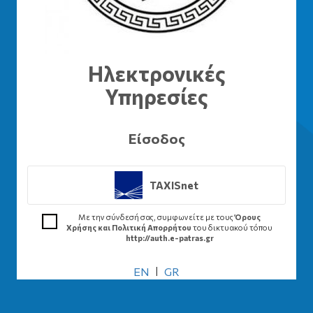
Ηλεκτρονικές
Υπηρεσίες
Είσοδος
TAXISnet
Με την σύνδεσή σας, συμφωνείτε με τους
Όρους
Χρήσης και Πολιτική Απορρήτου
του δικτυακού τόπου
http://auth.e-patras.gr
EN
|
GR