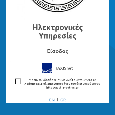
Ηλεκτρονικές
Υπηρεσίες
Είσοδος
TAXISnet
Με την σύνδεσή σας, συμφωνείτε με τους
Όρους
Χρήσης και Πολιτική Απορρήτου
του δικτυακού τόπου
http://auth.e-patras.gr
EN
|
GR