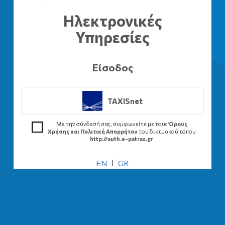
Ηλεκτρονικές
Υπηρεσίες
Είσοδος
TAXISnet
Με την σύνδεσή σας, συμφωνείτε με τους
Όρους
Χρήσης και Πολιτική Απορρήτου
του δικτυακού τόπου
http://auth.e-patras.gr
EN
|
GR